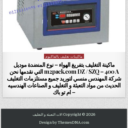
ماكينات تغليف بالفاكيوم
Posted in
ماكينة التغليف بتفريغ الهواء – نوع المنضدة موديل
m2pack.com DZ / SZQ – 400 A التي نقدمها نحن
شركة المهندس منسي لتوريد جميع مستلزمات التغليف
الحديث من مواد التعبئة و التغليف و الصناعات الهندسيه
– ام تو باك
Copyright © 2026 الات التعبئة و التغليف
Design by ThemesDNA.com