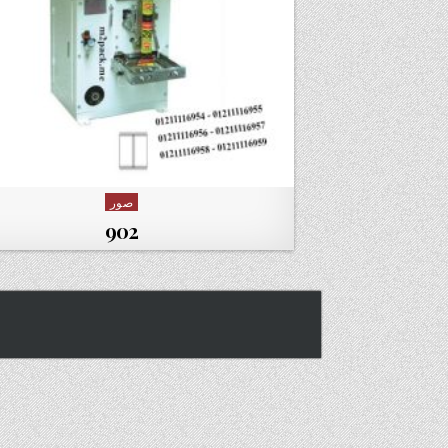
صور
Posted in
902