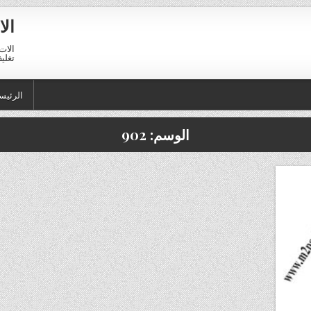
الا
الات 
تغليف 01211116954 – 11116956
الرئيس
الوسم:
902