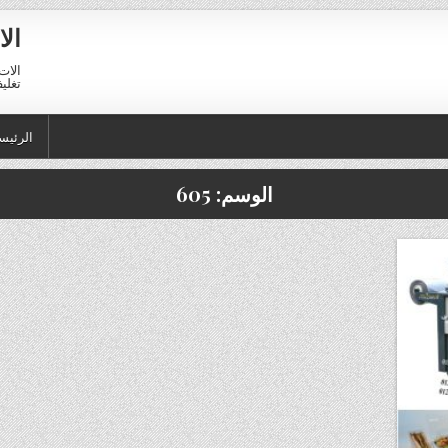
الا
الات 
تغليف 01211116954 – 11116956
الرئيس
الوسم:
605