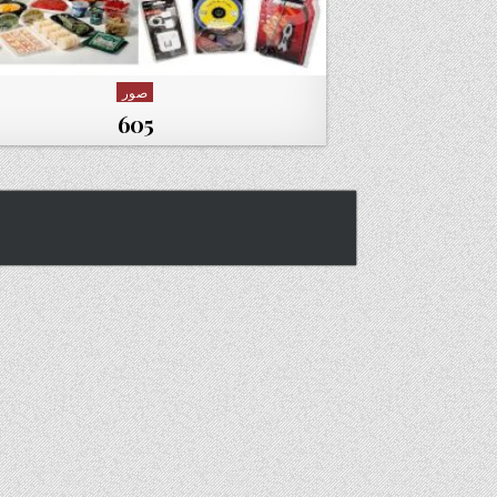
صور
Posted in
605