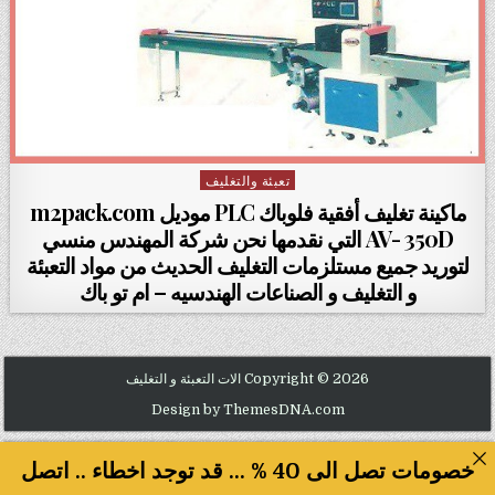
تعبئة والتغليف
Posted in
ماكينة تغليف أفقية فلوباك PLC موديل m2pack.com
AV- 350D التي نقدمها نحن شركة المهندس منسي
لتوريد جميع مستلزمات التغليف الحديث من مواد التعبئة
و التغليف و الصناعات الهندسيه – ام تو باك
Copyright © 2026 الات التعبئة و التغليف
Design by ThemesDNA.com
خصومات تصل الى 40 % ... قد توجد اخطاء .. اتصل