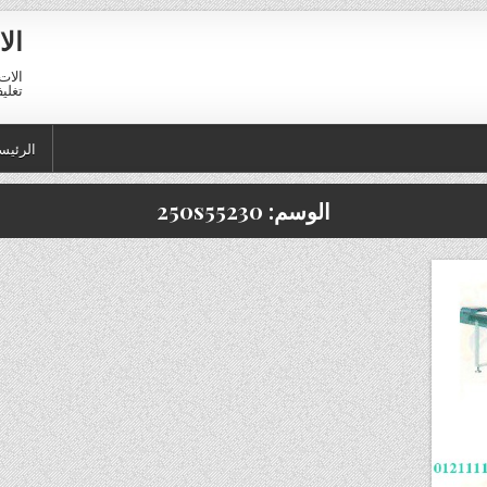
الا
الات 
تغليف 01211116954 – 11116956
الرئيس
الوسم:
250s55230