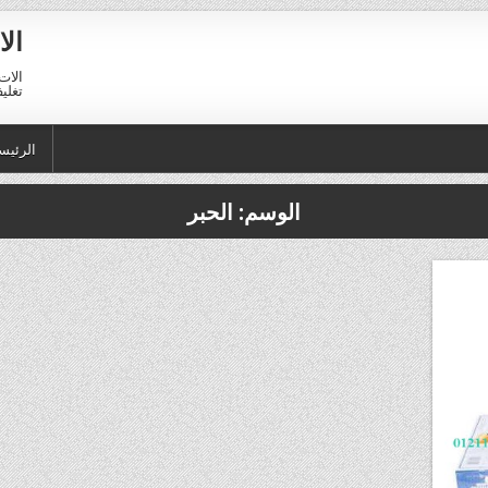
الا
الات 
تغليف 01211116954 – 11116956
الرئيس
الوسم:
الحبر