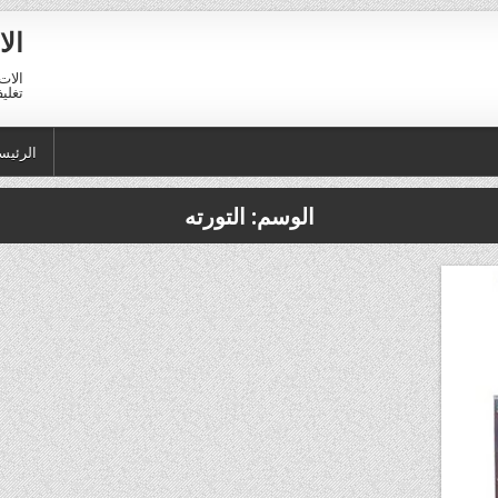
الا
الات 
تغليف 01211116954 – 11116956
الرئيس
الوسم:
التورته