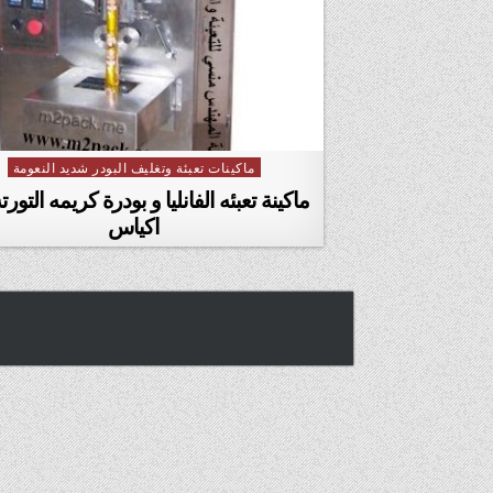
ماكينات تعبئة وتغليف البودر شديد النعومة
Posted in
ماكينة تعبئه الفانليا و بودرة كريمه التور
اكياس