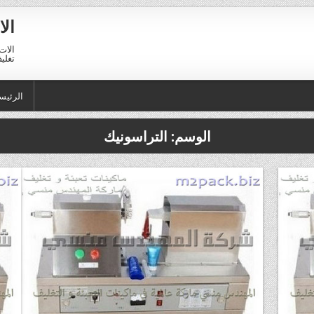
الا
الات 
تغليف 01211116954 – 11116956
الرئيس
الوسم:
التراسونيك