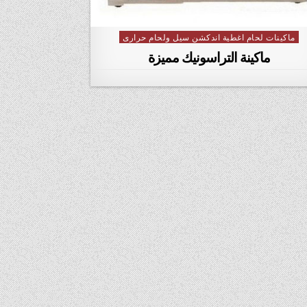
ماكينات لحام اغطية اندكشن سيل ولحام حرارى
Posted in
ماكينة التراسونيك مميزة