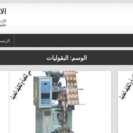
الا
الات 
تغليف 01211116954 – 11116956
الرئيس
الوسم:
البقوليات