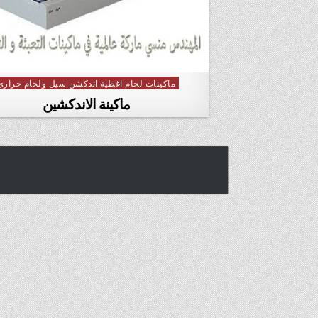
ماكينات لحام اغطية اندكشن سيل ولحام حرارى
Posted in
ماكينة الاندكشين