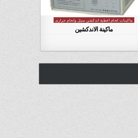
ماكينات لحام اغطية اندكشن سيل ولحام حرارى
Posted in
ماكينة الاندكشين