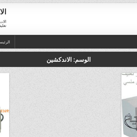
الا
الات 
تغليف 01211116954 – 11116956
الرئيس
الوسم:
الاندكشين