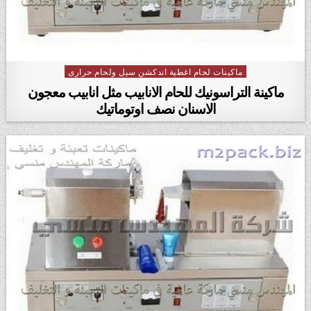
ماكينات لحام اغطية اندكشن سيل ولحام حرارى
Posted in
ماكينة التراسونيك للحام الانابيب مثل انابيب معجون
الاسنان نصف اوتوماتيك