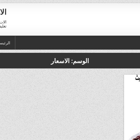
الا
الات 
تغليف 01211116954 – 11116956
الرئيس
الوسم:
الاسعار