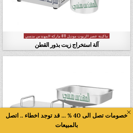
ماكينة عصر الزيوت موديل 811 ماركة المهندس منسي
Posted in
آلة استخراج زيت بذور القطن
خصومات تصل الى 40 % ... قد توجد اخطاء .. اتصل
بالمبيعات