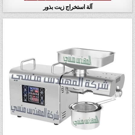
آلة استخراج زيت بذور