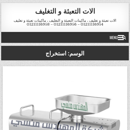
Skip to conten
الات التعبئة و التغليف
الات تعبئة و تغليف ، ماكينات التعبئة و التغليف ، ماكينات تعبئة و تغليف
01211116954 – 01211116956 – 01211116958
MENU
الوسم:
استخراج