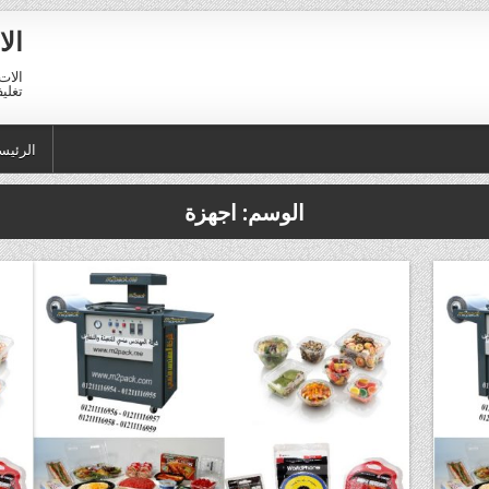
الا
الات 
تغليف 01211116954 – 11116956
الرئيس
الوسم:
اجهزة