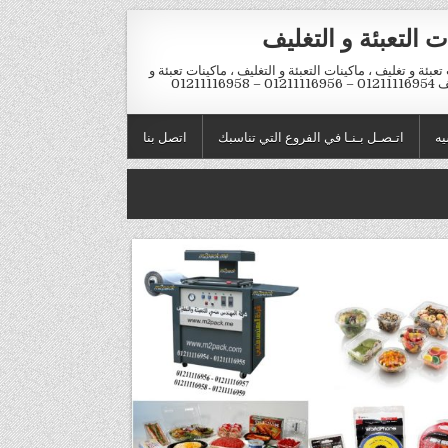
ت التعبئة و التغليف
تعبئة و تغليف ، ماكينات التعبئة و التغليف ، ماكينات تعبئة و
012 – 01211116958
يه
اتـصـل بـنـا في الفروع التي تناسبك
اتصل بنا