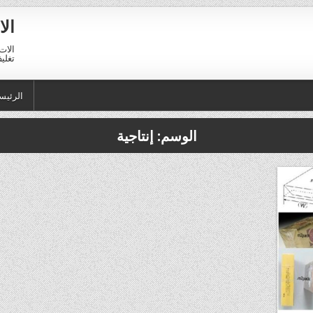
الا
الات 
تغليف 01211116954 – 11116956
الرئيس
الوسم:
إنتاجية