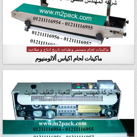
ماكينات لحام مستمر وطباعه تاريخ انتاج و صلاحية
Posted in
ماكينات لحام اكياس ألالومنيوم