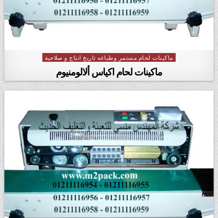
ماكينات لحام مستمر وطباعه تاريخ انتاج و صلاحية
Posted in
ماكينات لحام اكياس ألالومنيوم