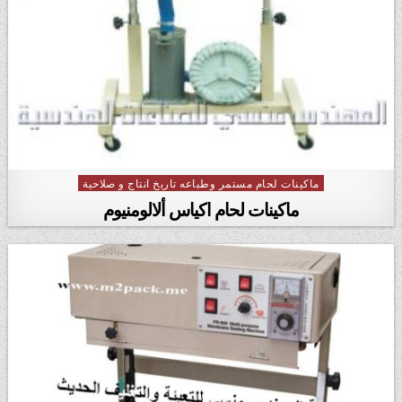
ماكينات لحام مستمر وطباعه تاريخ انتاج و صلاحية
Posted in
ماكينات لحام اكياس ألالومنيوم