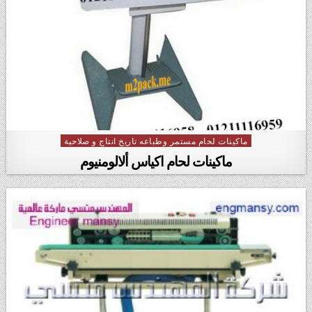
ماكينات لحام مستمر وطباعه تاريخ انتاج و صلاحية
Posted in
ماكينات لحام اكياس ألالومنيوم