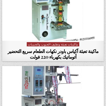
ماكينات تعبئة وتغليف الحبوب والحبيبات
Posted in
ماكينة تعبئة آكياس باودر نكهات الطعام سريع التحضير
أتوماتيك بكهرباء 220 فولت