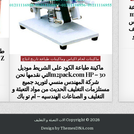
عة
 –
دس
يف
ماكينات لحام اكياس وماكينات طباعة تاريخ انتاج
Posted in
ماكينة طباعة الكود على الشريط موديل
m2pack.com HP – 30التي نقدمها نحن
شركة المهندس منسي لتوريد جميع
مستلزمات التغليف الحديث من مواد التعبئة و
التغليف و الصناعات الهندسيه – ام تو باك
Copyright © 2026 الات التعبئة و التغليف
Design by ThemesDNA.com