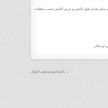
 طول الكيس من 5 سم الي 20 سم وعرض من 4 سم الي 14 سم و يمكن تعديل طول الكيس و عرض الكيس حسب متطلبات
← ماكينة لتعبئة وتغليف التوابل