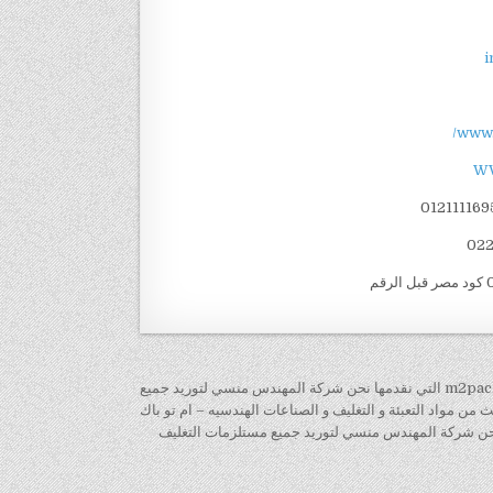
i
www.
W
← ماكينة تغليف أفقية فلوباك PLC موديل m2pack.com SP- 250S-55-230 التي نقدمها نحن شركة المهندس منسي لتوريد جميع
من مواد التعبئة و التغليف و الصناعات الهندسيه – ام تو باك
ك PLC موديل m2pack.com × AV-350 التي نقدمها نحن شركة المهندس منسي لتوريد جميع مستلزمات التغليف