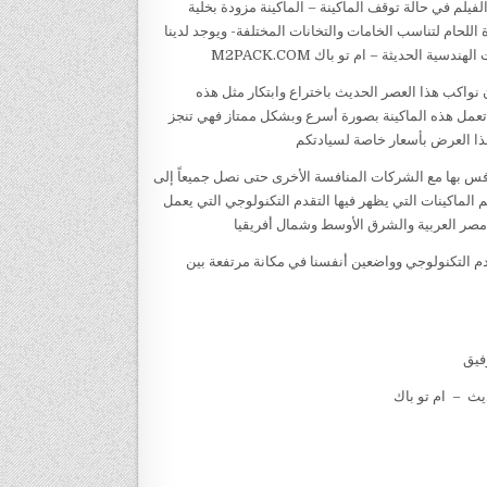
لم في حالة توقف الماكينة – الماكينة مزودة بخلية
لحام لتناسب الخامات والتخانات المختلفة- ويوجد لدينا
الحديثة – ام تو باك M2PACK.COM
 نواكب هذا العصر الحديث باختراع وابتكار مثل هذه
يث تعمل هذه الماكينة بصورة أسرع وبشكل ممتاز فهي تنجز
ذا العرض بأسعار خاصة لسيادتكم
 للعبوات الدوائية M2Packمنتجاتنا التي نتنافس بها مع الشركات المنافسة الأخرى حتى نصل جميعاً إلى
 الماكينات التي يظهر فيها التقدم التكنولوجي التي يعمل
مصر العربية والشرق الأوسط وشمال أفريقيا
ائية M2Packمن رواد الحضارة والتقدم التكنولوجي وواضعين أنفسنا في مكانة مرتفعة بين
وفيق
ث – ام تو باك