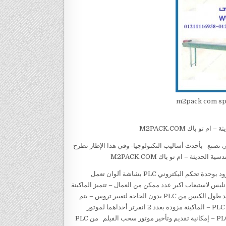
اكينة تغليف أفقية فلوباك plc موديل m2pack com sp
 باك M2PACK.COM
التي تصنع بأحدث أساليب التكنولوجيا- وفي هذا الإطار تطرح
يثة – ام تو باك M2PACK.COM
ماكينة تغليف أفقية فلوباك PLC موديل m2pack.com SP- 450-70-180 -مزود بوحدة تحكم اليكتروني PLC بشاشة ألوان تعمل
بئة المنتج طوله 3 متر ومصنوع من الاستانليس لاستيعاب اكبر عدد ممكن من العمال – تتميز الماكينة
بأن الكابينة وجميع الأجزاء الملامسة للمنتج مصنوعة من الاستانليس – يتم تحديد طول الكيس من PLC بدون الحاجة لتغيير تروس – يتم
تحديد عدد الأكياس المراد إنتاجها في الدقيقة من 30- 180قطعة – الدقيقة من PLC – الماكينة مزودة بعدد 2 انفرتر أحداهما لموتور
سحب الفيلم والأخر لسرعة الماكينة – إمكانية تقديم وتأخير فكوك القطع من PLC – إمكانية تقديم وتأخير موتور سحب الفيلم من PLC