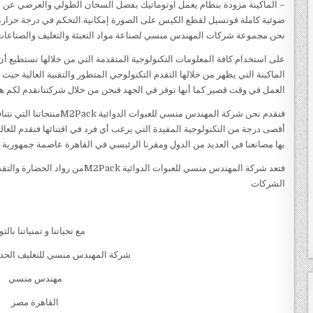
– الماكينة مزودة بنظام يعمل اوتوماتيك بفصل السخان الطولي والعرضي عن الفي
ضوئية كاملة فوتسيل لقطع الكيس على الصورة إمكانية التحكم في درجة حرارة ال
نحن مجموعة شركات المهندس منسي لصناعة مواد التعبئة والتغليف والصناعات الهندسية 
على استخدام كافة المعلومات التكنولوجية المتقدمة التي من خلالها نستطيع أن
الماكينة التي يظهر من خلالها التقدم التكنولوجي المتطور والتقنية العالية ح
العمل في وقت قصير كما أنها توفر في الجهد فنحن من خلال شركتنانقدم لكم ه
فنقدم نحن شركة المهندس منسي
أقصى درجة من التكنولوجية المفيدة التي يرغب أي فرد في اقتنائها فنقدم للعالم
بها مصانعنا في العديد من الدول ومقرنا الرئيسي في القاهرة عاصمة جمهورية 
فتعد شركة المهندس منسي للعبوات الدو
الشركات
مع تحياتنا و تمنياتنا بالت
شركة المهندس منسي للتغليف الحدي
مهندس منسي
القاهرة مصر