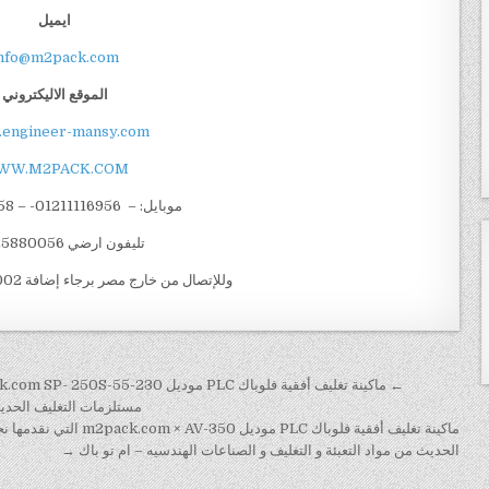
ايميل
nfo@m2pack.com
الموقع الاليكتروني
engineer-mansy.com/
WW.M2PACK.COM
موبايل: – 01211116956- – 01211116958
تليفون ارضي 0225880056
وللإتصال من خارج مصر برجاء إضافة 002 كود مصر قبل الرقم
تصفّح المقالات
مستلزمات التغليف الحديث 
ماكينة تغليف أفقية فلوبا
الحديث من مواد التعبئة و التغليف و الصناعات الهندسيه – ام تو باك →