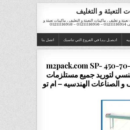
ت التعبئة و التغليف
تعبئة و تغليف ، ماكينات التعبئة و التغليف ، ماكينات تعبئة و
012 – 01211116958
يه
اتـصـل بـنـا في الفروع التي تناسبك
اتصل بنا
اكينة تغليف أفقية فلوباك PLC موديل m2pack.com SP- 450-70-
 منسي لتوريد جميع مستلزمات
ف و الصناعات الهندسيه – ام تو