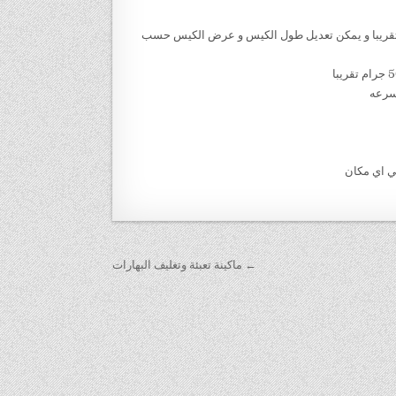
 طول الكيس من 5 سم الي 20 سم وعرض من 4 سم الي 14سم تقريبا و يمكن تعديل طول الكيس و عرض الكيس حسب
← ماكينة تعبئة وتغليف البهارات