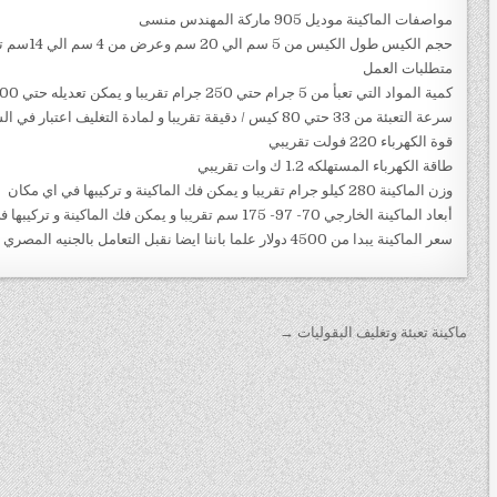
مواصفات الماكينة موديل 905 ماركة المهندس منسى
حجم الكيس
متطلبات العمل
كمية المواد التي تعبأ من 5 جرام حتي 250 جرام تقريبا و يمكن تعديله حتي 500 جرام تقريبا
سرعة التعبئة من 33 حتي 80 كيس / دقيقة تقريبا و لمادة التغليف اعتبار في السرعه
قوة الكهرباء 220 فولت تقريبي
طاقة الكهرباء المستهلكه 1.2 ك وات تقريبي
وزن الماكينة 280 كيلو جرام تقريبا و يمكن فك الماكينة و تركيبها في اي مكان
أبعاد الماكينة الخارجي 70- 97- 175 سم تقريبا و يمكن فك الماكينة و تركيبها في اي مكان
سعر الماكينة يبدا من 4500 دولار علما باننا ايضا نقبل التعامل بالجنيه المصري
تصفّح المقالات
ماكينة تعبئة وتغليف البقوليات →