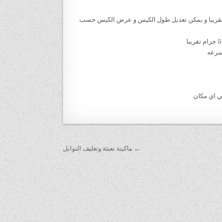
 طول الكيس من 5 سم الي 20 سم وعرض من 4 سم الي 14سم تقريبا و يمكن تعديل طول الكيس و عرض الكيس حسب
← ماكينة تعبئة وتغليف التوابل