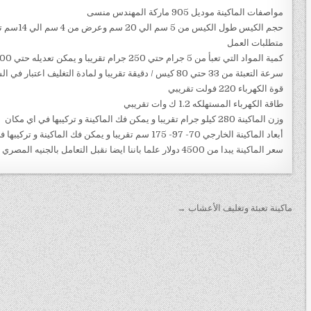
مواصفات الماكينة موديل 905 ماركة المهندس منسى
حجم الكيس
متطلبات العمل
كمية المواد التي تعبأ من 5 جرام حتي 250 جرام تقريبا و يمكن تعديله حتي 500 جرام تقريبا
سرعة التعبئة من 33 حتي 80 كيس / دقيقة تقريبا و لمادة التغليف اعتبار في السرعه
قوة الكهرباء 220 فولت تقريبي
طاقة الكهرباء المستهلكه 1.2 ك وات تقريبي
وزن الماكينة 280 كيلو جرام تقريبا و يمكن فك الماكينة و تركيبها في اي مكان
أبعاد الماكينة الخارجي 70- 97- 175 سم تقريبا و يمكن فك الماكينة و تركيبها في اي مكان
سعر الماكينة يبدا من 4500 دولار علما باننا ايضا نقبل التعامل بالجنيه المصري
تصفّح المقالات
ماكينة تعبئة وتغليف الأعشاب →