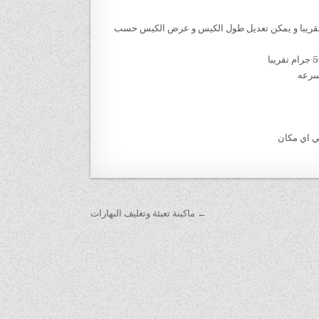
 طول الكيس من 5 سم الي 20 سم وعرض من 4 سم الي 14سم تقريبا و يمكن تعديل طول الكيس و عرض الكيس حسب
← ماكينة تعبئة وتغليف البهارات