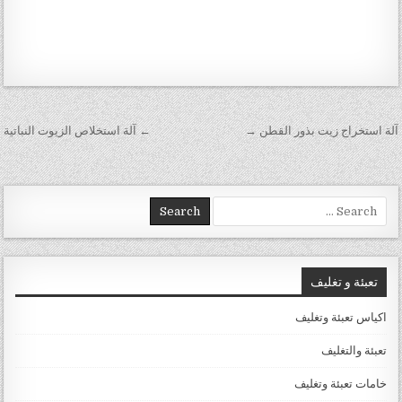
تصفّح المقالات
آلة استخراج زيت بذور القطن →
← آلة استخلاص الزيوت النباتية
Search for:
تعبئة و تغليف
اكياس تعبئة وتغليف
تعبئة والتغليف
خامات تعبئة وتغليف